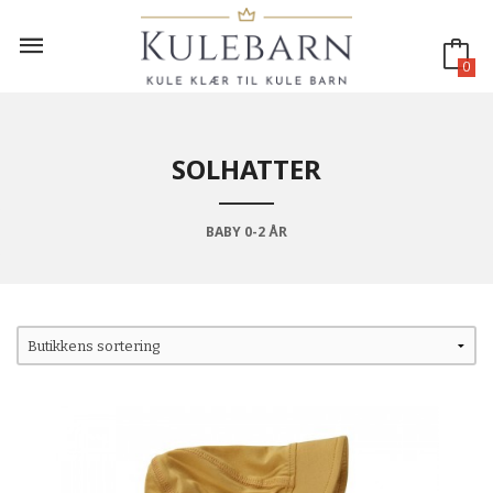
Gå
til
innholdet
0
SOLHATTER
BABY 0-2 ÅR