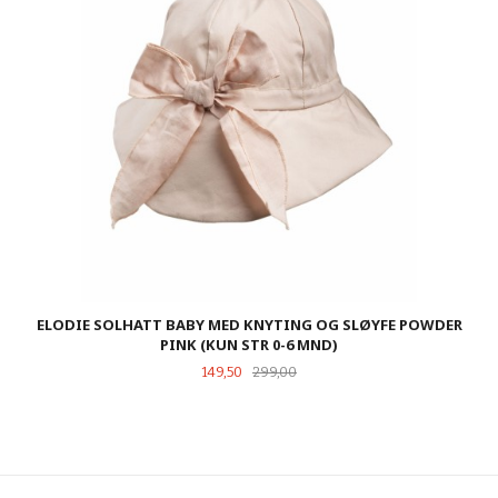
ELODIE SOLHATT BABY MED KNYTING OG SLØYFE POWDER
PINK (KUN STR 0-6 MND)
Tilbud
Rabatt
149,50
299,00