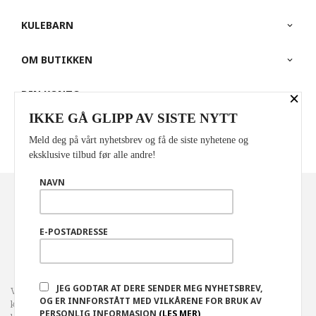
KULEBARN
OM BUTIKKEN
DIN KONTO
×
IKKE GÅ GLIPP AV SISTE NYTT
PARTNERE
Meld deg på vårt nyhetsbrev og få de siste nyhetene og
eksklusive tilbud før alle andre!
NAVN
Norwegian
Valuta
: NOK
FRAKT
KJØPSBETINGELSER
SIKKERHET OG PERSONVERN
E-POSTADRESSE
NYHETSBREV
JEG GODTAR AT DERE SENDER MEG NYHETSBREV,
Vår nettbutikk bruker cookies slik at du får en bedre
OG ER INNFORSTÅTT MED VILKÅRENE FOR BRUK AV
kjøpsopplevelse og vi kan yte deg bedre service. Vi bruker cookies
PERSONLIG INFORMASJON
(LES MER)