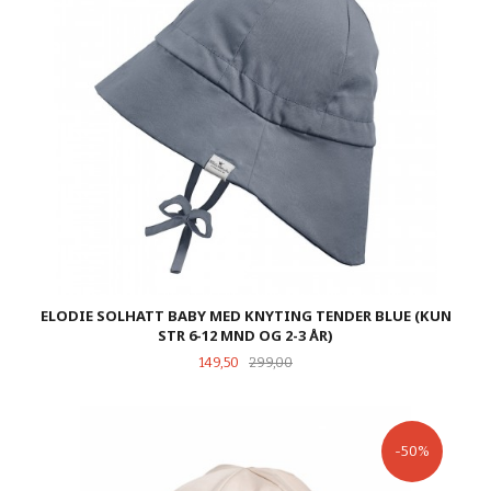
ELODIE SOLHATT BABY MED KNYTING TENDER BLUE (KUN
STR 6-12 MND OG 2-3 ÅR)
Tilbud
Rabatt
149,50
299,00
-50%