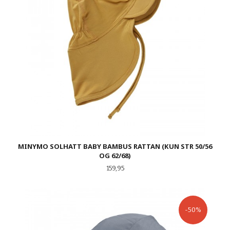
MINYMO SOLHATT BABY BAMBUS RATTAN (KUN STR 50/56
OG 62/68)
Pris
159,95
-50%