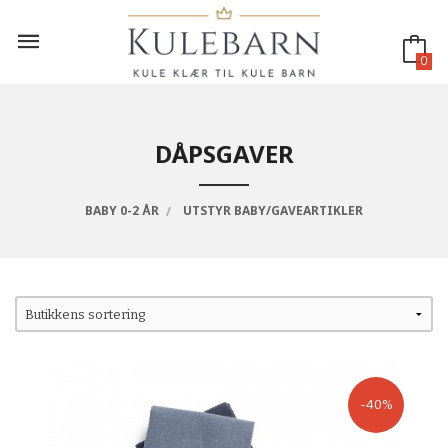
Gå
til
innholdet
0
DÅPSGAVER
BABY 0-2 ÅR
UTSTYR BABY/GAVEARTIKLER
-40%