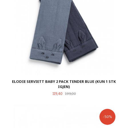
ELODIE SERVIETT BABY 2 PACK TENDER BLUE (KUN 1 STK
IGJEN)
Tilbud
Rabatt
119,40
199,00
-50%