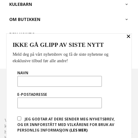
KULEBARN
OM BUTIKKEN
×
DIN KONTO
IKKE GÅ GLIPP AV SISTE NYTT
PARTNERE
Meld deg på vårt nyhetsbrev og få de siste nyhetene og
eksklusive tilbud før alle andre!
NAVN
Norwegian
Valuta
: NOK
FRAKT
KJØPSBETINGELSER
SIKKERHET OG PERSONVERN
E-POSTADRESSE
NYHETSBREV
JEG GODTAR AT DERE SENDER MEG NYHETSBREV,
Vår nettbutikk bruker cookies slik at du får en bedre
OG ER INNFORSTÅTT MED VILKÅRENE FOR BRUK AV
kjøpsopplevelse og vi kan yte deg bedre service. Vi bruker cookies
PERSONLIG INFORMASJON
(LES MER)
hovedsaklig til å lagre innloggingsdetaljer og huske hva du har puttet i
handlekurven din. Fortsett å bruke siden som normalt om du godtar