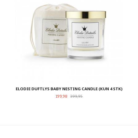
ELODIE DUFTLYS BABY NESTING CANDLE (KUN 4 STK)
Tilbud
Rabatt
199,98
399,95