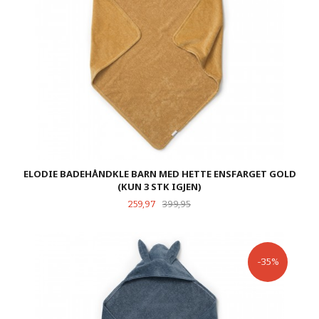
ELODIE BADEHÅNDKLE BARN MED HETTE ENSFARGET GOLD
(KUN 3 STK IGJEN)
Tilbud
Rabatt
259,97
399,95
-35%