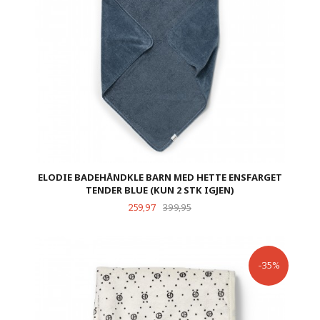
ELODIE BADEHÅNDKLE BARN MED HETTE ENSFARGET
TENDER BLUE (KUN 2 STK IGJEN)
Tilbud
Rabatt
259,97
399,95
-35%