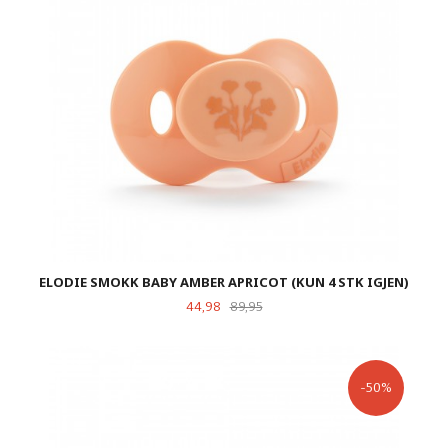
ELODIE SMOKK BABY AMBER APRICOT (KUN 4 STK IGJEN)
Tilbud
Rabatt
44,98
89,95
-50%