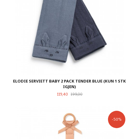
ELODIE SERVIETT BABY 2 PACK TENDER BLUE (KUN 1 STK
IGJEN)
Tilbud
Rabatt
119,40
199,00
-50%