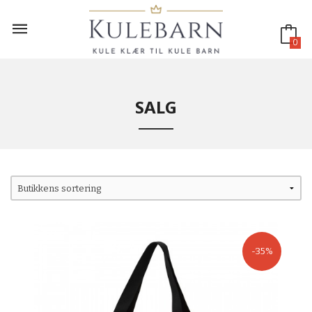
Gå
til
innholdet
0
SALG
-35%