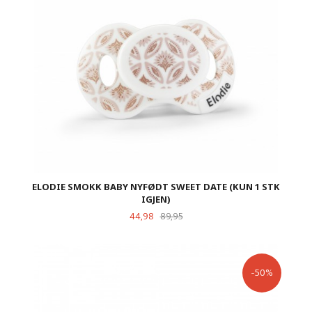
ELODIE SMOKK BABY NYFØDT SWEET DATE (KUN 1 STK
IGJEN)
Tilbud
Rabatt
44,98
89,95
-50%