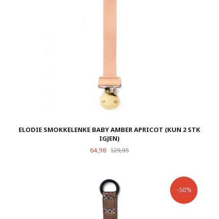
ELODIE SMOKKELENKE BABY AMBER APRICOT (KUN 2 STK
IGJEN)
Tilbud
Rabatt
64,98
129,95
-50%