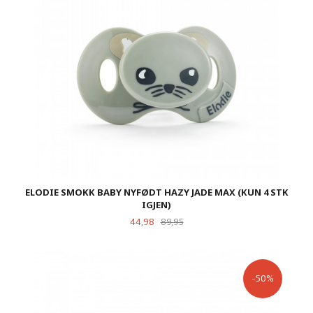
ELODIE SMOKK BABY NYFØDT HAZY JADE MAX (KUN 4 STK
IGJEN)
Tilbud
Rabatt
44,98
89,95
-50%