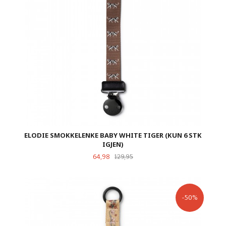
ELODIE SMOKKELENKE BABY WHITE TIGER (KUN 6 STK
IGJEN)
Tilbud
Rabatt
64,98
129,95
-50%