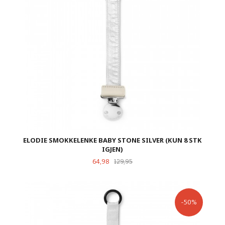
ELODIE SMOKKELENKE BABY STONE SILVER (KUN 8 STK
IGJEN)
Tilbud
Rabatt
64,98
129,95
-50%