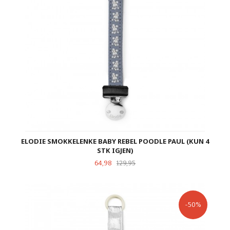
ELODIE SMOKKELENKE BABY REBEL POODLE PAUL (KUN 4
STK IGJEN)
Tilbud
Rabatt
64,98
129,95
-50%