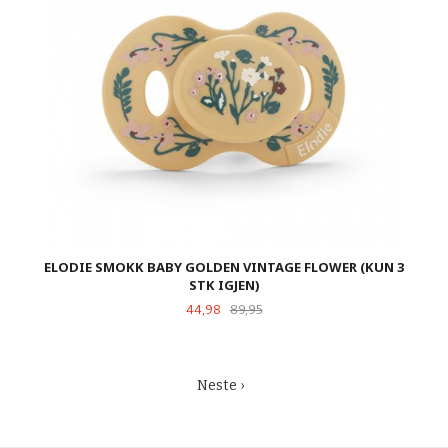
ELODIE SMOKK BABY GOLDEN VINTAGE FLOWER (KUN 3
STK IGJEN)
Tilbud
Rabatt
44,98
89,95
Neste ›