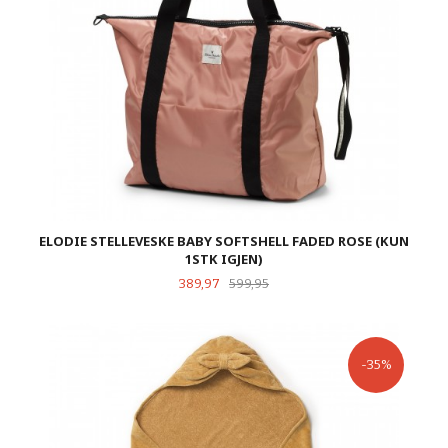
ELODIE STELLEVESKE BABY SOFTSHELL FADED ROSE (KUN
1STK IGJEN)
Tilbud
Rabatt
389,97
599,95
-35%