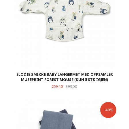
ELODIE SMIKKE BABY LANGERMET MED OPPSAMLER
MUSEPRINT FOREST MOUSE (KUN 5 STK IGJEN)
Tilbud
Rabatt
259,40
399,00
-40%