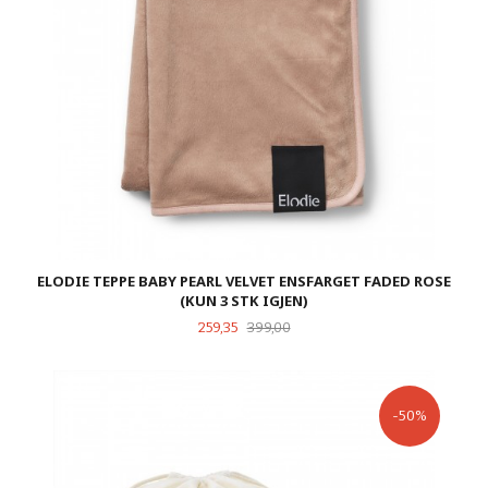
ELODIE TEPPE BABY PEARL VELVET ENSFARGET FADED ROSE
(KUN 3 STK IGJEN)
Tilbud
Rabatt
259,35
399,00
-50%