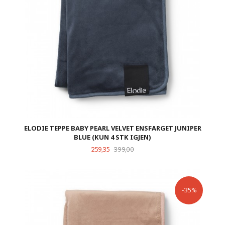
ELODIE TEPPE BABY PEARL VELVET ENSFARGET JUNIPER
BLUE (KUN 4 STK IGJEN)
Tilbud
Rabatt
259,35
399,00
-35%