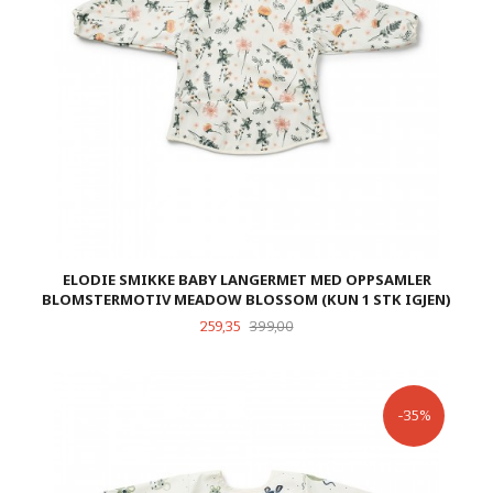
ELODIE SMIKKE BABY LANGERMET MED OPPSAMLER
BLOMSTERMOTIV MEADOW BLOSSOM (KUN 1 STK IGJEN)
Tilbud
Rabatt
259,35
399,00
-35%