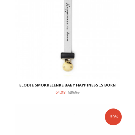
ELODIE SMOKKELENKE BABY HAPPINESS IS BORN
Tilbud
Rabatt
64,98
129,95
-50%