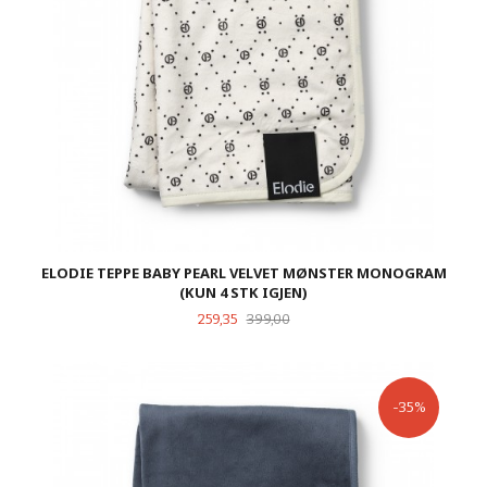
ELODIE TEPPE BABY PEARL VELVET MØNSTER MONOGRAM
(KUN 4 STK IGJEN)
Tilbud
Rabatt
259,35
399,00
-35%