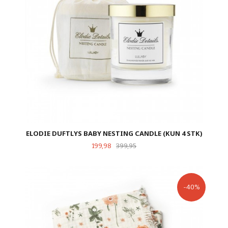
ELODIE DUFTLYS BABY NESTING CANDLE (KUN 4 STK)
Tilbud
Rabatt
199,98
399,95
-40%