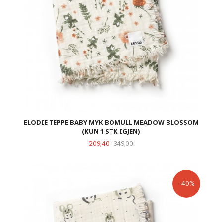
ELODIE TEPPE BABY MYK BOMULL MEADOW BLOSSOM
(KUN 1 STK IGJEN)
Tilbud
Rabatt
209,40
349,00
-40%