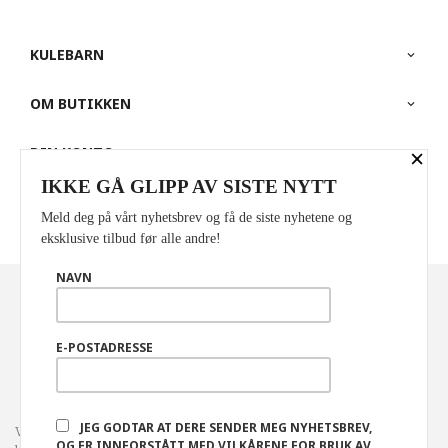
KULEBARN
OM BUTIKKEN
×
DIN KONTO
IKKE GÅ GLIPP AV SISTE NYTT
PARTNERE
Meld deg på vårt nyhetsbrev og få de siste nyhetene og
eksklusive tilbud før alle andre!
NAVN
Norwegian
Valuta
: NOK
FRAKT
KJØPSBETINGELSER
SIKKERHET OG PERSONVERN
E-POSTADRESSE
NYHETSBREV
JEG GODTAR AT DERE SENDER MEG NYHETSBREV,
Vår nettbutikk bruker cookies slik at du får en bedre
OG ER INNFORSTÅTT MED VILKÅRENE FOR BRUK AV