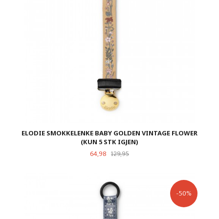
ELODIE SMOKKELENKE BABY GOLDEN VINTAGE FLOWER
(KUN 5 STK IGJEN)
Tilbud
Rabatt
64,98
129,95
-50%