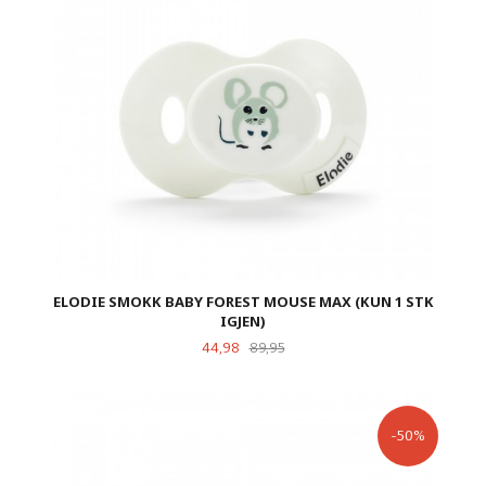
ELODIE SMOKK BABY FOREST MOUSE MAX (KUN 1 STK
IGJEN)
Tilbud
Rabatt
44,98
89,95
-50%