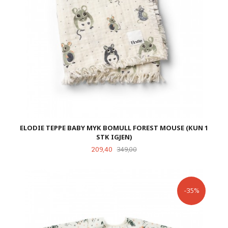
ELODIE TEPPE BABY MYK BOMULL FOREST MOUSE (KUN 1
STK IGJEN)
Tilbud
Rabatt
209,40
349,00
-35%