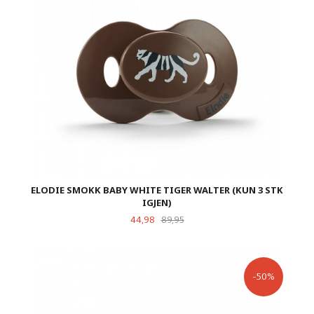
ELODIE SMOKK BABY WHITE TIGER WALTER (KUN 3 STK
IGJEN)
Tilbud
Rabatt
44,98
89,95
-50%