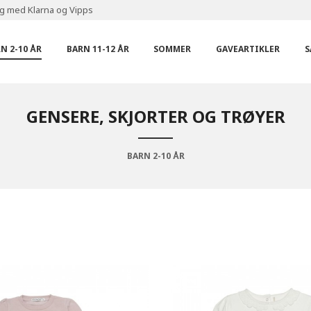
ng med Klarna og Vipps
N 2-10 ÅR
BARN 11-12 ÅR
SOMMER
GAVEARTIKLER
S
GENSERE, SKJORTER OG TRØYER
BARN 2-10 ÅR