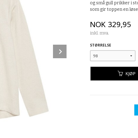
og små gull prikker i s
som gir toppen en løs
Pris
NOK
329,95
inkl. mva.
STØRRELSE
Next
KJØP