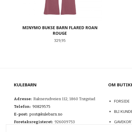
MINYMO BUKSE BARN FLARED ROAN
ROUGE
Pris
329,95
LES MER
KULEBARN
OM BUTIK
Adresse:
Raknerudveien 112, 1860 Trøgstad
FORSIDE
Telefon:
90829575
BLI KUND
E-post:
post@kulebarn.no
GAVEKOR
Foretaksregisteret:
926009753