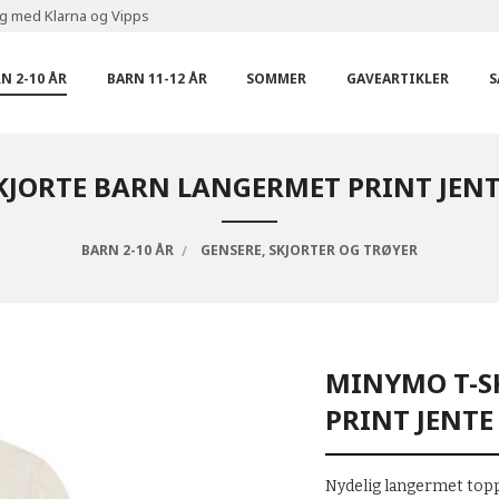
ng med Klarna og Vipps
N 2-10 ÅR
BARN 11-12 ÅR
SOMMER
GAVEARTIKLER
S
KJORTE BARN LANGERMET PRINT JENT
BARN 2-10 ÅR
GENSERE, SKJORTER OG TRØYER
MINYMO T-S
PRINT JENTE
Nydelig langermet topp