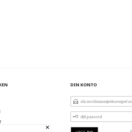
KEN
DIN KONTO
E-
POSTADRESSE
E
DITT
PASSORD
T
×