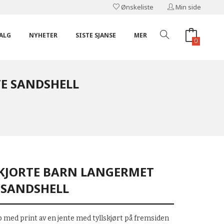
Ønskeliste
Min side
ALG
NYHETER
SISTE SJANSE
MER
0
E SANDSHELL
KJORTE BARN LANGERMET
 SANDSHELL
 med print av en jente med tyllskjørt på fremsiden