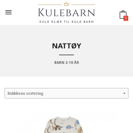
Gå
til
innholdet
0
NATTØY
BARN 2-10 ÅR