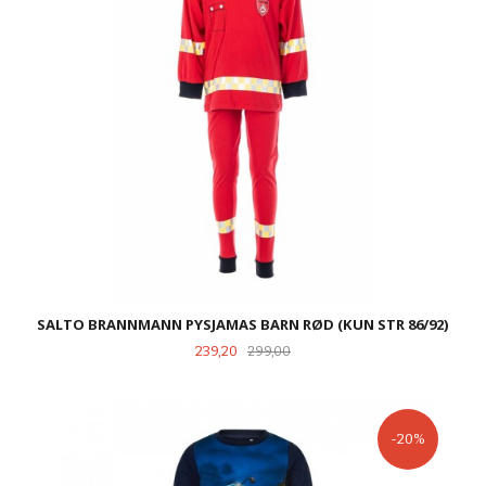
SALTO BRANNMANN PYSJAMAS BARN RØD (KUN STR 86/92)
Tilbud
Rabatt
239,20
299,00
-20%