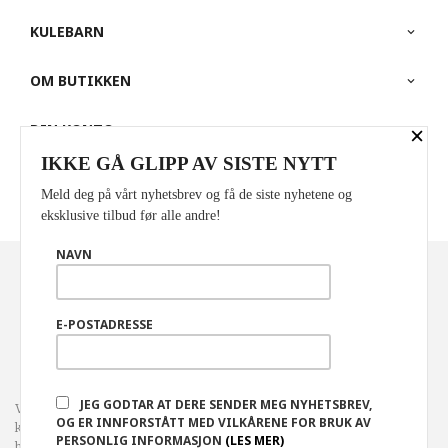
KULEBARN
OM BUTIKKEN
DIN KONTO
×
IKKE GÅ GLIPP AV SISTE NYTT
PARTNERE
Meld deg på vårt nyhetsbrev og få de siste nyhetene og
eksklusive tilbud før alle andre!
NAVN
Norwegian
Valuta
: NOK
FRAKT
KJØPSBETINGELSER
SIKKERHET OG PERSONVERN
E-POSTADRESSE
NYHETSBREV
JEG GODTAR AT DERE SENDER MEG NYHETSBREV,
Vår nettbutikk bruker cookies slik at du får en bedre
OG ER INNFORSTÅTT MED VILKÅRENE FOR BRUK AV
kjøpsopplevelse og vi kan yte deg bedre service. Vi bruker cookies
PERSONLIG INFORMASJON
(LES MER)
hovedsaklig til å lagre innloggingsdetaljer og huske hva du har puttet i