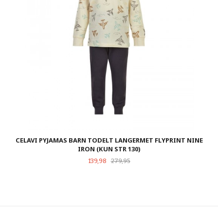
CELAVI PYJAMAS BARN TODELT LANGERMET FLYPRINT NINE
IRON (KUN STR 130)
Tilbud
Rabatt
139,98
279,95