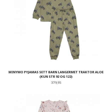
MINYMO PYJAMAS SETT BARN LANGERMET TRAKTOR ALOE
(KUN STR 92 OG 122)
Pris
379,95