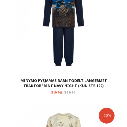
MINYMO PYSJAMAS BARN TODELT LANGERMET
TRAKTORPRINT NAVY NIGHT (KUN STR 122)
Tilbud
Rabatt
319,96
399,95
-50%