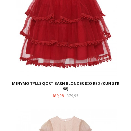
MINYMO TYLLSKJØRT BARN BLONDER RIO RED (KUN STR
98)
Tilbud
Rabatt
189,98
379,95