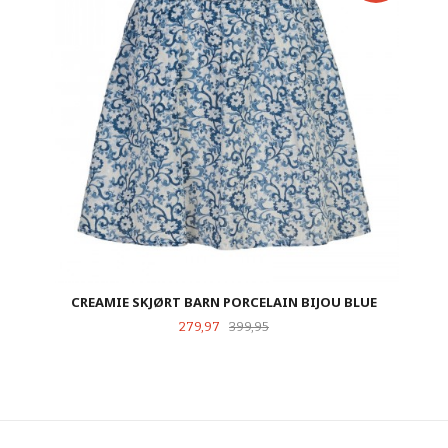
CREAMIE SKJØRT BARN PORCELAIN BIJOU BLUE
Tilbud
Rabatt
279,97
399,95