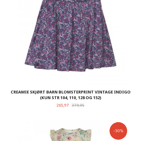
CREAMIE SKJØRT BARN BLOMSTERPRINT VINTAGE INDIGO
(KUN STR 104, 110, 128 OG 152)
Tilbud
Rabatt
265,97
379,95
-30%