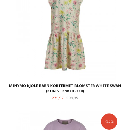
MINYMO KJOLE BARN KORTERMET BLOMSTER WHITE SWAN
(KUN STR 98 OG 110)
Tilbud
Rabatt
279,97
399,95
-25%