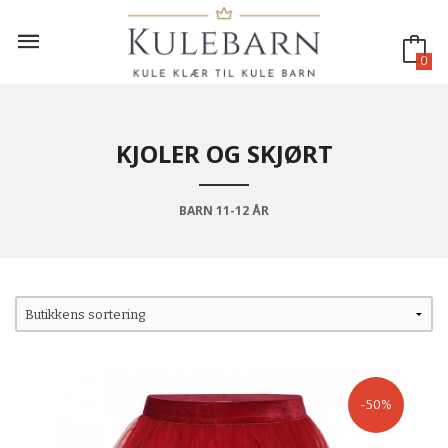
Gå
til
innholdet
0
KJOLER OG SKJØRT
BARN 11-12 ÅR
-50%