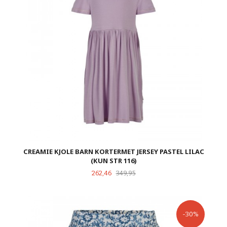
CREAMIE KJOLE BARN KORTERMET JERSEY PASTEL LILAC
(KUN STR 116)
Tilbud
Rabatt
262,46
349,95
-30%