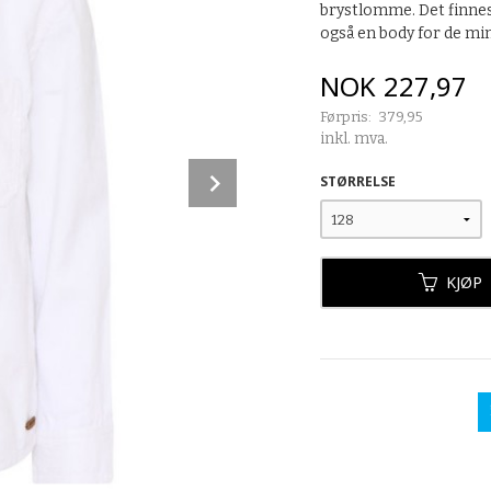
brystlomme. Det finnes 
også en body for de mi
Tilbud
NOK
227,97
Førpris:
379,95
Rabatt
inkl. mva.
Next
STØRRELSE
KJØP