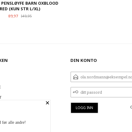
 PENSLØYFE BARN OXBLOOD
RED (KUN STR L/XL)
Tilbud
Rabatt
89,97
149,95
LES MER
KEN
DIN KONTO
E-
POSTADRESSE
E
DITT
PASSORD
T
×
 OSS
 før alle andre!