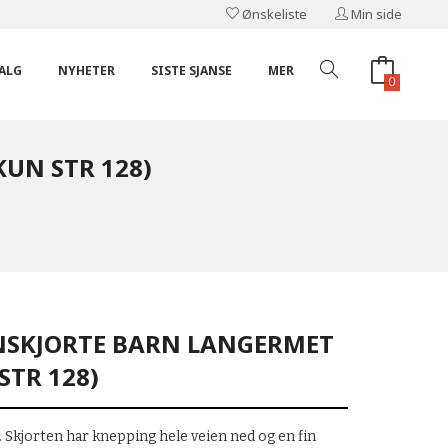
Ønskeliste
Min side
ALG
NYHETER
SISTE SJANSE
MER
0
UN STR 128)
SKJORTE BARN LANGERMET
STR 128)
 Skjorten har knepping hele veien ned og en fin