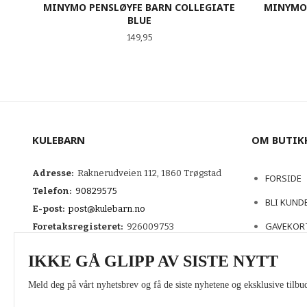
MINYMO PENSLØYFE BARN COLLEGIATE
MINYMO
BLUE
Pris
149,95
LES MER
KULEBARN
OM BUTIK
Adresse:
Raknerudveien 112, 1860 Trøgstad
FORSIDE
Telefon:
90829575
BLI KUND
E-post:
post@kulebarn.no
GAVEKOR
Foretaksregisteret:
926009753
KONTAKT
IKKE GÅ GLIPP AV SISTE NYTT
Meld deg på vårt nyhetsbrev og få de siste nyhetene og eksklusive tilbud