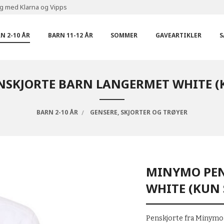
ng med Klarna og Vipps
N 2-10 ÅR
BARN 11-12 ÅR
SOMMER
GAVEARTIKLER
S
SKJORTE BARN LANGERMET WHITE (K
BARN 2-10 ÅR
GENSERE, SKJORTER OG TRØYER
MINYMO PEN
WHITE (KUN 
Penskjorte fra Minymo.