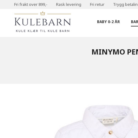
Gå
Fri frakt over 899,-
Rask levering
Fri retur
Trygg betali
Lukk
til
PRODUKTER
innholdet
BABY 0-2 ÅR
BAR
MINYMO PEN