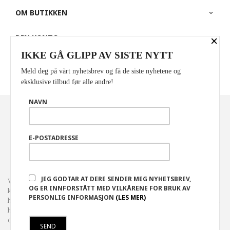
OM BUTIKKEN
×
DIN KONTO
IKKE GÅ GLIPP AV SISTE NYTT
PARTNERE
Meld deg på vårt nyhetsbrev og få de siste nyhetene og
eksklusive tilbud før alle andre!
NAVN
Norwegian
Valuta
: NOK
FRAKT
KJØPSBETINGELSER
SIKKERHET OG PERSONVERN
E-POSTADRESSE
NYHETSBREV
JEG GODTAR AT DERE SENDER MEG NYHETSBREV,
Vår nettbutikk bruker cookies slik at du får en bedre
OG ER INNFORSTÅTT MED VILKÅRENE FOR BRUK AV
kjøpsopplevelse og vi kan yte deg bedre service. Vi bruker cookies
PERSONLIG INFORMASJON
(LES MER)
hovedsaklig til å lagre innloggingsdetaljer og huske hva du har puttet i
handlekurven din. Fortsett å bruke siden som normalt om du godtar
dette.
Les mer
eller
endre innstillinger for cookies.