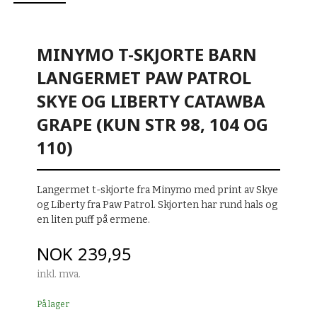
MINYMO T-SKJORTE BARN
LANGERMET PAW PATROL
SKYE OG LIBERTY CATAWBA
GRAPE (KUN STR 98, 104 OG
110)
Langermet t-skjorte fra Minymo med print av Skye
og Liberty fra Paw Patrol. Skjorten har rund hals og
en liten puff på ermene.
Pris
NOK
239,95
inkl. mva.
På lager