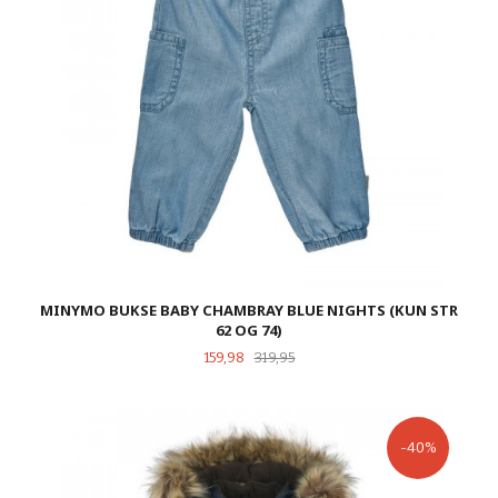
MINYMO BUKSE BABY CHAMBRAY BLUE NIGHTS (KUN STR
62 OG 74)
Tilbud
Rabatt
159,98
319,95
-40%