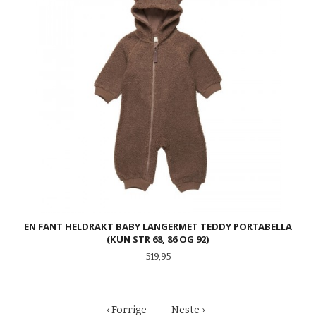
EN FANT HELDRAKT BABY LANGERMET TEDDY PORTABELLA
(KUN STR 68, 86 OG 92)
Pris
519,95
‹ Forrige
Neste ›