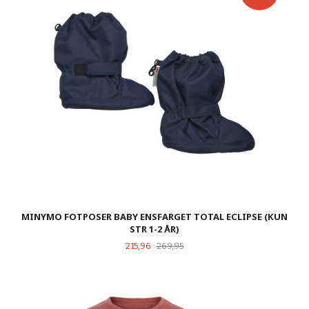
MINYMO FOTPOSER BABY ENSFARGET TOTAL ECLIPSE (KUN
STR 1-2 ÅR)
Tilbud
Rabatt
215,96
269,95