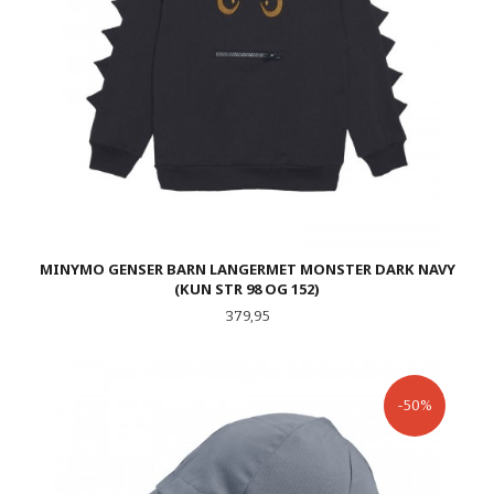
MINYMO GENSER BARN LANGERMET MONSTER DARK NAVY
(KUN STR 98 OG 152)
Pris
379,95
-50%