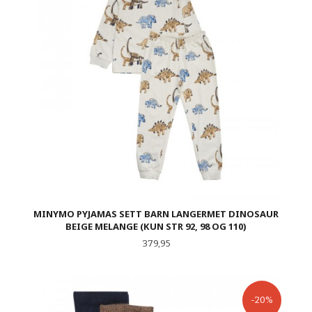
MINYMO PYJAMAS SETT BARN LANGERMET DINOSAUR
BEIGE MELANGE (KUN STR 92, 98 OG 110)
Pris
379,95
-20%