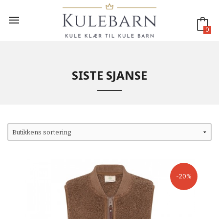
Gå
til
innholdet
0
SISTE SJANSE
-20%