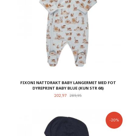
FIXONI NATTDRAKT BABY LANGERMET MED FOT
DYREPRINT BABY BLUE (KUN STR 68)
Tilbud
Rabatt
202,97
289,95
-20%