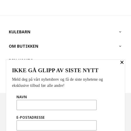
KULEBARN
OM BUTIKKEN
×
DIN KONTO
IKKE GÅ GLIPP AV SISTE NYTT
PARTNERE
Meld deg på vårt nyhetsbrev og få de siste nyhetene og
eksklusive tilbud før alle andre!
NAVN
Norwegian
Valuta
: NOK
FRAKT
KJØPSBETINGELSER
SIKKERHET OG PERSONVERN
E-POSTADRESSE
NYHETSBREV