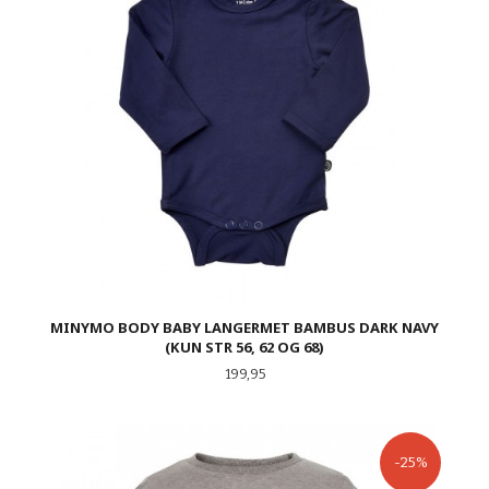
MINYMO BODY BABY LANGERMET BAMBUS DARK NAVY
(KUN STR 56, 62 OG 68)
Pris
199,95
-25%