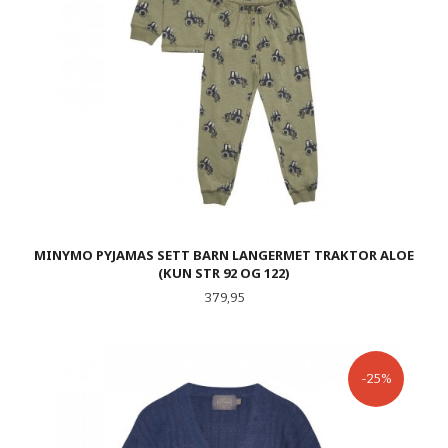
MINYMO PYJAMAS SETT BARN LANGERMET TRAKTOR ALOE
(KUN STR 92 OG 122)
Pris
379,95
-25%