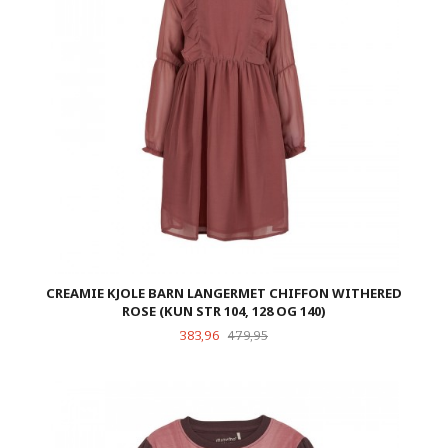
CREAMIE KJOLE BARN LANGERMET CHIFFON WITHERED
ROSE (KUN STR 104, 128 OG 140)
Tilbud
Rabatt
383,96
479,95