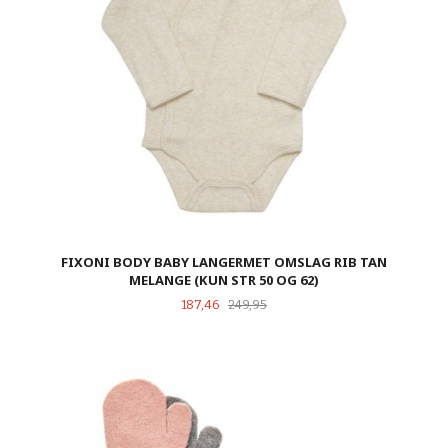
FIXONI BODY BABY LANGERMET OMSLAG RIB TAN
MELANGE (KUN STR 50 OG 62)
Tilbud
Rabatt
187,46
249,95