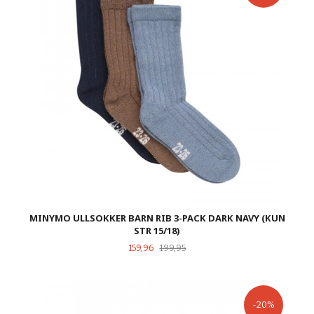
MINYMO ULLSOKKER BARN RIB 3-PACK DARK NAVY (KUN
STR 15/18)
Tilbud
Rabatt
159,96
199,95
-20%