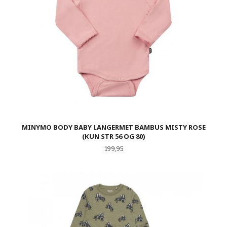
MINYMO BODY BABY LANGERMET BAMBUS MISTY ROSE
(KUN STR 56 OG 80)
Pris
199,95