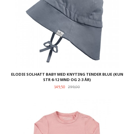
ELODIE SOLHATT BABY MED KNYTING TENDER BLUE (KUN
STR 6-12 MND OG 2-3 ÅR)
Tilbud
Rabatt
149,50
299,00