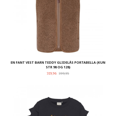
EN FANT VEST BARN TEDDY GLIDELÅS PORTABELLA (KUN
STR 98 OG 128)
Tilbud
Rabatt
319,96
399,95