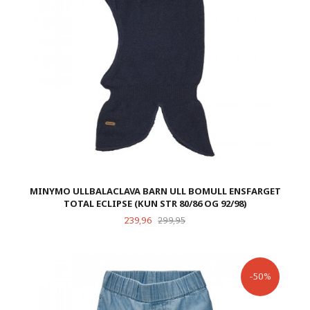
MINYMO ULLBALACLAVA BARN ULL BOMULL ENSFARGET
TOTAL ECLIPSE (KUN STR 80/86 OG 92/98)
Tilbud
Rabatt
239,96
299,95
-50%