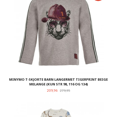
MINYMO T-SKJORTE BARN LANGERMET TIGERPRINT BEIGE
MELANGE (KUN STR 98, 116 OG 134)
Tilbud
Rabatt
209,96
279,95