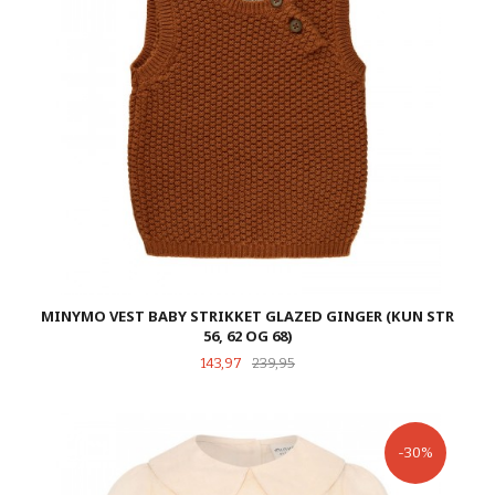
MINYMO VEST BABY STRIKKET GLAZED GINGER (KUN STR
56, 62 OG 68)
Tilbud
Rabatt
143,97
239,95
-30%