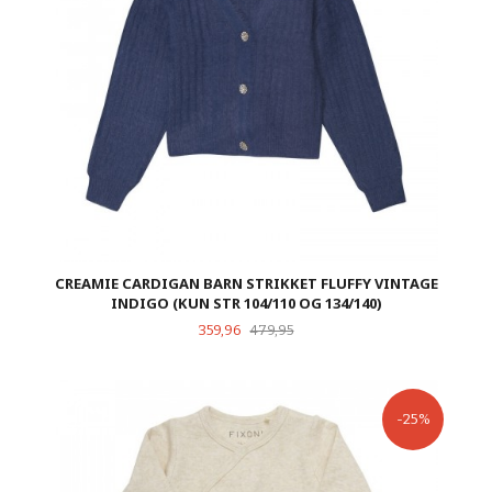
CREAMIE CARDIGAN BARN STRIKKET FLUFFY VINTAGE
INDIGO (KUN STR 104/110 OG 134/140)
Tilbud
Rabatt
359,96
479,95
-25%