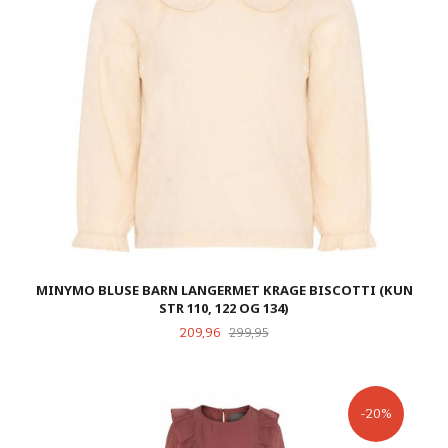
MINYMO BLUSE BARN LANGERMET KRAGE BISCOTTI (KUN
STR 110, 122 OG 134)
Tilbud
Rabatt
209,96
299,95
-20%