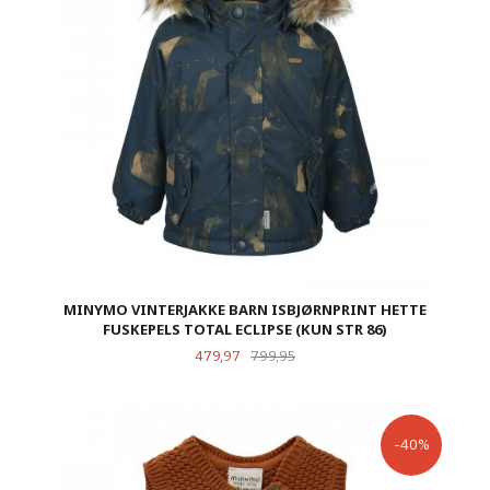
MINYMO VINTERJAKKE BARN ISBJØRNPRINT HETTE
FUSKEPELS TOTAL ECLIPSE (KUN STR 86)
Tilbud
Rabatt
479,97
799,95
-40%