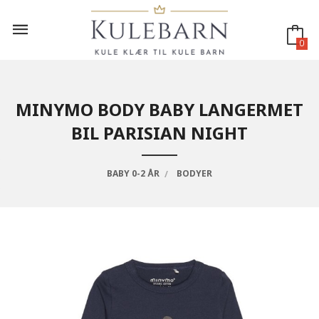
Gå
til
innholdet
0
MINYMO BODY BABY LANGERMET
BIL PARISIAN NIGHT
BABY 0-2 ÅR
BODYER