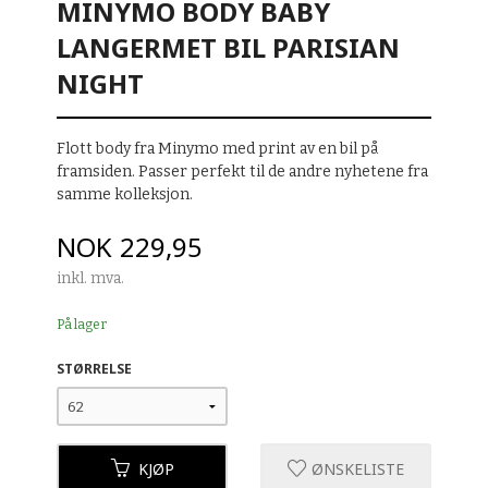
MINYMO BODY BABY
LANGERMET BIL PARISIAN
NIGHT
Flott body fra Minymo med print av en bil på
framsiden. Passer perfekt til de andre nyhetene fra
samme kolleksjon.
Pris
NOK
229,95
inkl. mva.
På lager
STØRRELSE
KJØP
ØNSKELISTE