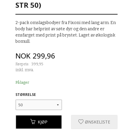
STR 50)
2-pack omslagsbodyer fra Fixoni med lang arm. En
body har helprint av søte dyr og den andre er
ensfarget med print på brystet. Laget av økologisk
bomull.
Tilbud
NOK
299,96
Førpris:
399,95
Rabatt
inkl. mva.
På lager
STØRRELSE
KJØP
ØNSKELISTE