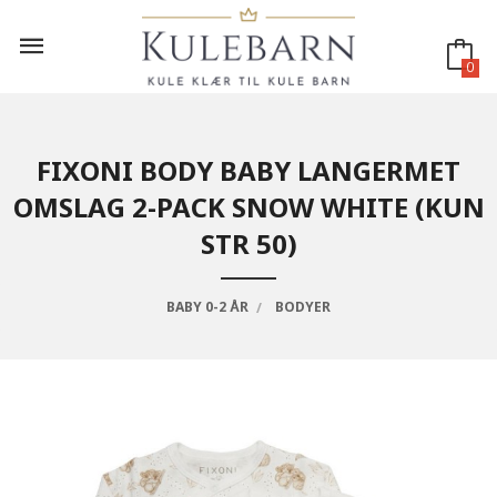
Gå
til
innholdet
0
FIXONI BODY BABY LANGERMET
OMSLAG 2-PACK SNOW WHITE (KUN
STR 50)
BABY 0-2 ÅR
BODYER