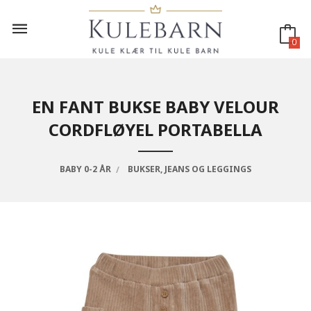
Gå
til
innholdet
0
EN FANT BUKSE BABY VELOUR
CORDFLØYEL PORTABELLA
BABY 0-2 ÅR
BUKSER, JEANS OG LEGGINGS