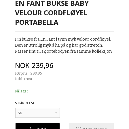
EN FANT BUKSE BABY
VELOUR CORDFLØYEL
PORTABELLA
Fin bukse fra En Fant i tynn myk velour cordfløyel.
Den er utrolig myk å ha på og har god stretch.
Passer fint til skjortebodyen fra samme kolleksjon.
Tilbud
NOK
239,96
Førpris:
299,95
Rabatt
inkl. mva.
På lager
STØRRELSE