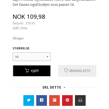
Det finnes også bodyer som passer til.
Tilbud
NOK
109,98
Førpris:
219,95
Rabatt
inkl. mva.
På lager
STØRRELSE
KJØP
ØNSKELISTE
DEL DETTE