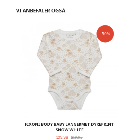
VI ANBEFALER OGSÅ
-50%
FIXONI BODY BABY LANGERMET DYREPRINT
SNOW WHITE
Tilbud
Rabatt
109,98
219,95