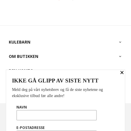
KULEBARN
OM BUTIKKEN
DIN KONTO
×
IKKE GÅ GLIPP AV SISTE NYTT
PARTNERE
Meld deg på vårt nyhetsbrev og få de siste nyhetene og
eksklusive tilbud før alle andre!
NAVN
Norwegian
Valuta
: NOK
FRAKT
KJØPSBETINGELSER
SIKKERHET OG PERSONVERN
E-POSTADRESSE