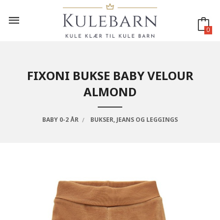
Gå
til
innholdet
0
FIXONI BUKSE BABY VELOUR
ALMOND
BABY 0-2 ÅR
BUKSER, JEANS OG LEGGINGS