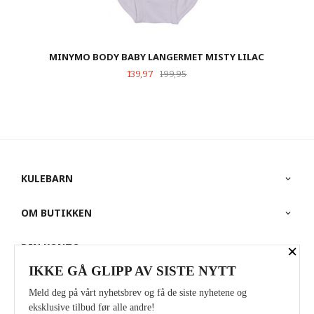
MINYMO BODY BABY LANGERMET MISTY LILAC
Tilbud
Rabatt
139,97
199,95
KULEBARN
OM BUTIKKEN
DIN KONTO
×
IKKE GÅ GLIPP AV SISTE NYTT
PARTNERE
Meld deg på vårt nyhetsbrev og få de siste nyhetene og
eksklusive tilbud før alle andre!