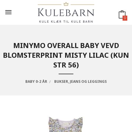
Gå
til
innholdet
0
MINYMO OVERALL BABY VEVD
BLOMSTERPRINT MISTY LILAC (KUN
STR 56)
BABY 0-2 ÅR
BUKSER, JEANS OG LEGGINGS