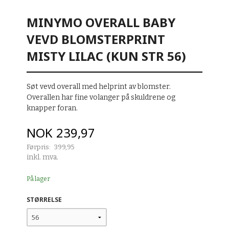
MINYMO OVERALL BABY
VEVD BLOMSTERPRINT
MISTY LILAC (KUN STR 56)
Søt vevd overall med helprint av blomster.
Overallen har fine volanger på skuldrene og
knapper foran.
Tilbud
NOK
239,97
Førpris:
399,95
Rabatt
inkl. mva.
På lager
STØRRELSE