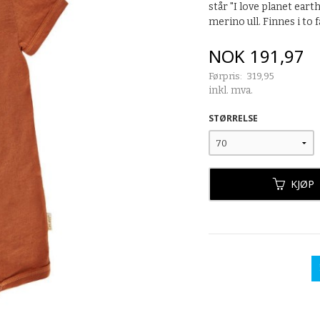
står "I love planet ear
merino ull. Finnes i to 
Tilbud
NOK
191,97
Førpris:
319,95
Rabatt
inkl. mva.
STØRRELSE
KJØP