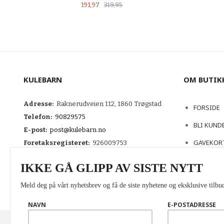
Tilbud
Rabatt
191,97
319,95
LES MER
KULEBARN
OM BUTIK
Adresse:
Raknerudveien 112, 1860 Trøgstad
FORSIDE
Telefon:
90829575
BLI KUND
E-post:
post@kulebarn.no
GAVEKOR
Foretaksregisteret:
926009753
KONTAKT
IKKE GÅ GLIPP AV SISTE NYTT
Meld deg på vårt nyhetsbrev og få de siste nyhetene og eksklusive tilbud
NAVN
E-POSTADRESSE