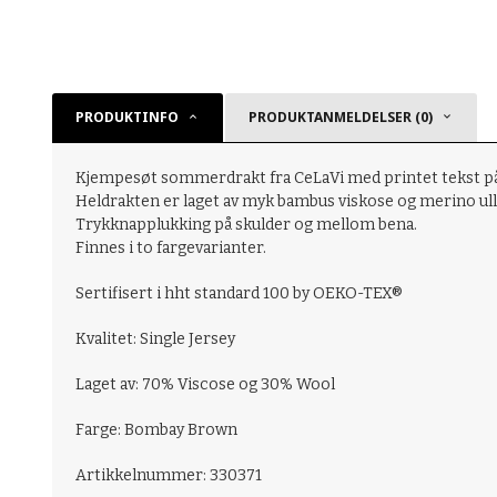
PRODUKTINFO
PRODUKTANMELDELSER (0)
Kjempesøt sommerdrakt fra CeLaVi med printet tekst på br
Heldrakten er laget av myk bambus viskose og merino ull 
Trykknapplukking på skulder og mellom bena.
Finnes i to fargevarianter.
Sertifisert i hht standard 100 by OEKO-TEX®
Kvalitet: Single Jersey
Laget av: 70% Viscose og 30% Wool
Farge: Bombay Brown
Artikkelnummer: 330371