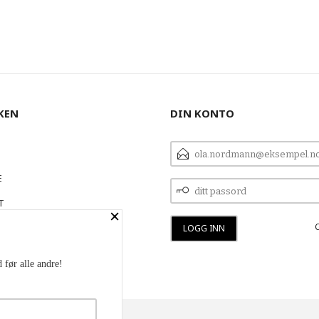
KEN
DIN KONTO
E-
POSTADRESSE
E
DITT
PASSORD
T
×
 OSS
 før alle andre!