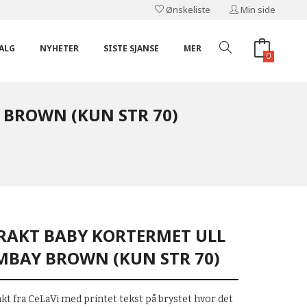
Ønskeliste
Min side
ALG
NYHETER
SISTE SJANSE
MER
0
BROWN (KUN STR 70)
DRAKT BABY KORTERMET ULL
BAY BROWN (KUN STR 70)
 fra CeLaVi med printet tekst på brystet hvor det