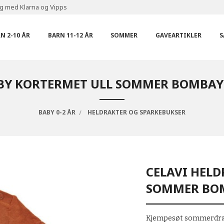
ng med Klarna og Vipps
N 2-10 ÅR
BARN 11-12 ÅR
SOMMER
GAVEARTIKLER
S
ABY KORTERMET ULL SOMMER BOMBAY 
BABY 0-2 ÅR
HELDRAKTER OG SPARKEBUKSER
CELAVI HEL
SOMMER BOM
Kjempesøt sommerdrakt