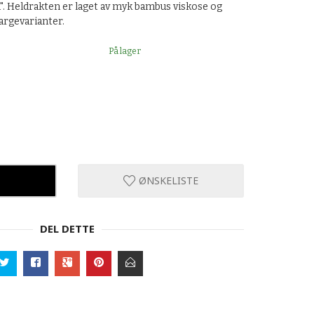
th". Heldrakten er laget av myk bambus viskose og
fargevarianter.
På lager
ØNSKELISTE
DEL DETTE