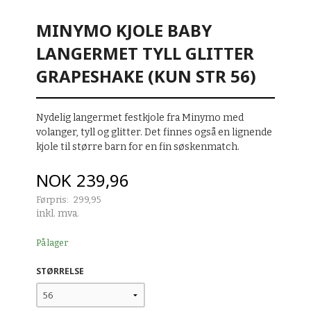
MINYMO KJOLE BABY
LANGERMET TYLL GLITTER
GRAPESHAKE (KUN STR 56)
Nydelig langermet festkjole fra Minymo med
volanger, tyll og glitter. Det finnes også en lignende
kjole til større barn for en fin søskenmatch.
Tilbud
NOK
239,96
Førpris:
299,95
Rabatt
inkl. mva.
På lager
STØRRELSE