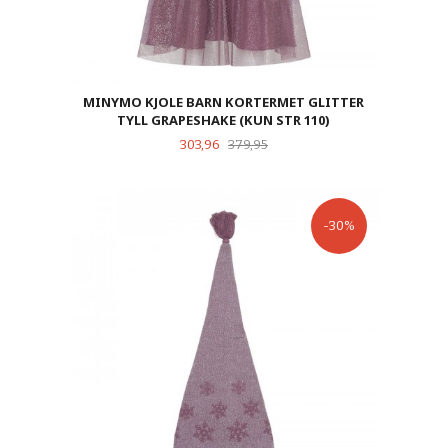
MINYMO KJOLE BARN KORTERMET GLITTER
TYLL GRAPESHAKE (KUN STR 110)
Tilbud
Rabatt
303,96
379,95
-30%