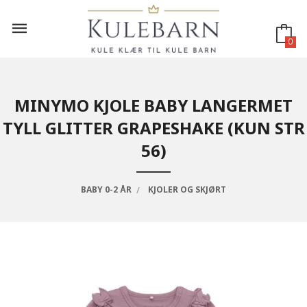
Gå
til
innholdet
0
MINYMO KJOLE BABY LANGERMET
TYLL GLITTER GRAPESHAKE (KUN STR
56)
BABY 0-2 ÅR
KJOLER OG SKJØRT