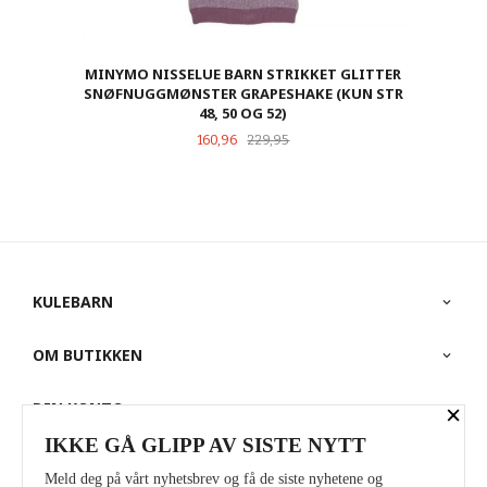
MINYMO NISSELUE BARN STRIKKET GLITTER
SNØFNUGGMØNSTER GRAPESHAKE (KUN STR
48, 50 OG 52)
Tilbud
Rabatt
160,96
229,95
KULEBARN
OM BUTIKKEN
×
DIN KONTO
IKKE GÅ GLIPP AV SISTE NYTT
PARTNERE
Meld deg på vårt nyhetsbrev og få de siste nyhetene og