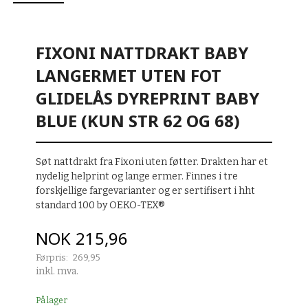
FIXONI NATTDRAKT BABY
LANGERMET UTEN FOT
GLIDELÅS DYREPRINT BABY
BLUE (KUN STR 62 OG 68)
Søt nattdrakt fra Fixoni uten føtter. Drakten har et
nydelig helprint og lange ermer. Finnes i tre
forskjellige fargevarianter og er sertifisert i hht
standard 100 by OEKO-TEX®
Tilbud
NOK
215,96
Førpris:
269,95
Rabatt
inkl. mva.
På lager