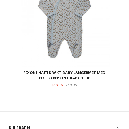
FIXONI NATTDRAKT BABY LANGERMET MED
FOT DYREPRINT BABY BLUE
Tilbud
Rabatt
188,96
269,95
KULEBARN