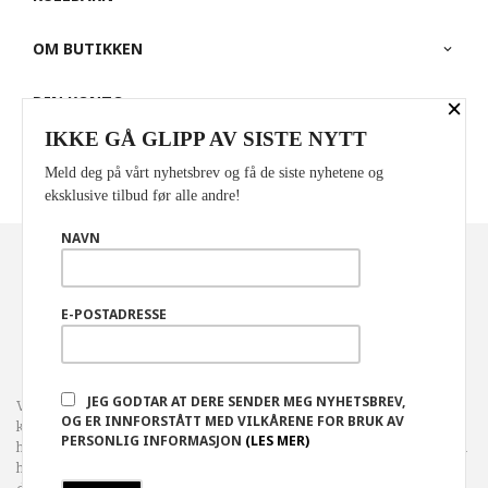
OM BUTIKKEN
DIN KONTO
×
IKKE GÅ GLIPP AV SISTE NYTT
PARTNERE
Meld deg på vårt nyhetsbrev og få de siste nyhetene og
eksklusive tilbud før alle andre!
NAVN
Norwegian
Valuta
: NOK
FRAKT
KJØPSBETINGELSER
SIKKERHET OG PERSONVERN
E-POSTADRESSE
NYHETSBREV
JEG GODTAR AT DERE SENDER MEG NYHETSBREV,
Vår nettbutikk bruker cookies slik at du får en bedre
OG ER INNFORSTÅTT MED VILKÅRENE FOR BRUK AV
kjøpsopplevelse og vi kan yte deg bedre service. Vi bruker cookies
PERSONLIG INFORMASJON
(LES MER)
hovedsaklig til å lagre innloggingsdetaljer og huske hva du har puttet i
handlekurven din. Fortsett å bruke siden som normalt om du godtar