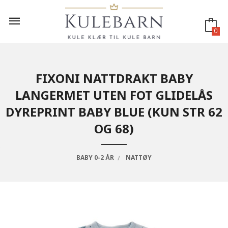
Gå
til
innholdet
0
FIXONI NATTDRAKT BABY
LANGERMET UTEN FOT GLIDELÅS
DYREPRINT BABY BLUE (KUN STR 62
OG 68)
BABY 0-2 ÅR
NATTØY