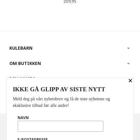
Pris
209,95
KULEBARN
OM BUTIKKEN
×
DIN KONTO
IKKE GÅ GLIPP AV SISTE NYTT
PARTNERE
Meld deg på vårt nyhetsbrev og få de siste nyhetene og
eksklusive tilbud før alle andre!
NAVN
Norwegian
Valuta
: NOK
FRAKT
KJØPSBETINGELSER
SIKKERHET OG PERSONVERN
E-POSTADRESSE