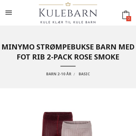
Gå
til
innholdet
0
MINYMO STRØMPEBUKSE BARN MED
FOT RIB 2-PACK ROSE SMOKE
BARN 2-10 ÅR
BASIC