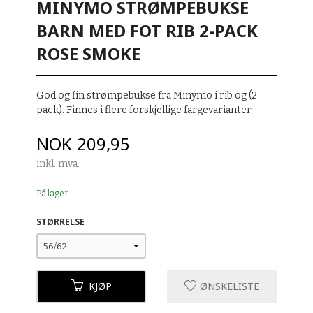
MINYMO STRØMPEBUKSE
BARN MED FOT RIB 2-PACK
ROSE SMOKE
God og fin strømpebukse fra Minymo i rib og (2
pack). Finnes i flere forskjellige fargevarianter.
Pris
NOK
209,95
inkl. mva.
På lager
STØRRELSE
KJØP
ØNSKELISTE