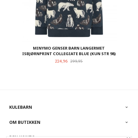
MINYMO GENSER BARN LANGERMET
ISBJØRNPRINT COLLEGIATE BLUE (KUN STR 98)
Tilbud
Rabatt
224,96
299,95
KULEBARN
OM BUTIKKEN
DIN KONTO