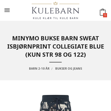
Gå
til
innholdet
0
MINYMO BUKSE BARN SWEAT
ISBJØRNPRINT COLLEGIATE BLUE
(KUN STR 98 OG 122)
BARN 2-10 ÅR
BUKSER OG JEANS