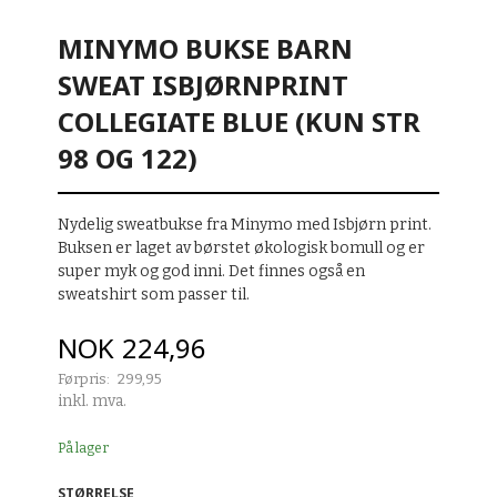
MINYMO BUKSE BARN
SWEAT ISBJØRNPRINT
COLLEGIATE BLUE (KUN STR
98 OG 122)
Nydelig sweatbukse fra Minymo med Isbjørn print.
Buksen er laget av børstet økologisk bomull og er
super myk og god inni. Det finnes også en
sweatshirt som passer til.
Tilbud
NOK
224,96
Førpris:
299,95
Rabatt
inkl. mva.
På lager
STØRRELSE