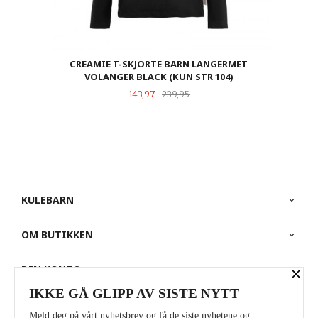
CREAMIE T-SKJORTE BARN LANGERMET
VOLANGER BLACK (KUN STR 104)
Tilbud
Rabatt
143,97
239,95
KULEBARN
OM BUTIKKEN
DIN KONTO
×
IKKE GÅ GLIPP AV SISTE NYTT
PARTNERE
Meld deg på vårt nyhetsbrev og få de siste nyhetene og