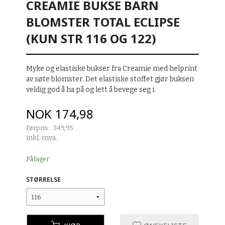
CREAMIE BUKSE BARN
BLOMSTER TOTAL ECLIPSE
(KUN STR 116 OG 122)
Myke og elastiske bukser fra Creamie med helprint
av søte blomster. Det elastiske stoffet gjør buksen
veldig god å ha på og lett å bevege seg i.
Tilbud
NOK
174,98
Førpris:
349,95
Rabatt
inkl. mva.
På lager
STØRRELSE