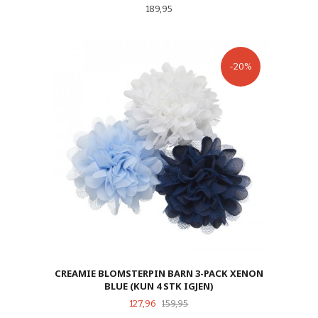
Pris
189,95
-20%
CREAMIE BLOMSTERPIN BARN 3-PACK XENON
BLUE (KUN 4 STK IGJEN)
Tilbud
Rabatt
127,96
159,95