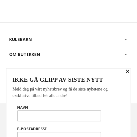
KULEBARN
OM BUTIKKEN
×
DIN KONTO
IKKE GÅ GLIPP AV SISTE NYTT
PARTNERE
Meld deg på vårt nyhetsbrev og få de siste nyhetene og
eksklusive tilbud før alle andre!
NAVN
Norwegian
Valuta
: NOK
FRAKT
KJØPSBETINGELSER
SIKKERHET OG PERSONVERN
E-POSTADRESSE