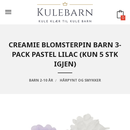
Gå
til
innholdet
0
CREAMIE BLOMSTERPIN BARN 3-
PACK PASTEL LILAC (KUN 5 STK
IGJEN)
BARN 2-10 ÅR
HÅRPYNT OG SMYKKER