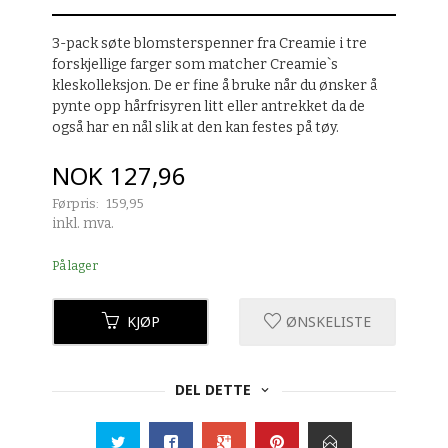
3-pack søte blomsterspenner fra Creamie i tre
forskjellige farger som matcher Creamie`s
kleskolleksjon. De er fine å bruke når du ønsker å
pynte opp hårfrisyren litt eller antrekket da de
også har en nål slik at den kan festes på tøy.
Tilbud
NOK
127,96
Førpris:
159,95
Rabatt
inkl. mva.
På lager
KJØP
ØNSKELISTE
DEL DETTE