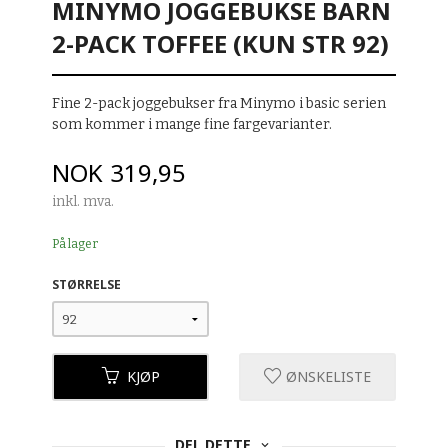
MINYMO JOGGEBUKSE BARN
2-PACK TOFFEE (KUN STR 92)
Fine 2-pack joggebukser fra Minymo i basic serien
som kommer i mange fine fargevarianter.
Pris
NOK
319,95
inkl. mva.
På lager
STØRRELSE
KJØP
ØNSKELISTE
DEL DETTE