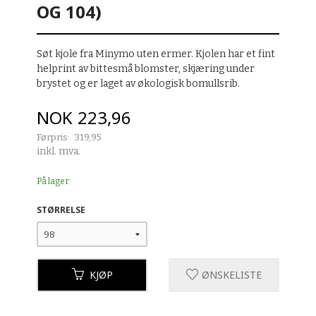
OG 104)
Søt kjole fra Minymo uten ermer. Kjolen har et fint
helprint av bittesmå blomster, skjæring under
brystet og er laget av økologisk bomullsrib.
Tilbud
NOK
223,96
Førpris:
319,95
Rabatt
inkl. mva.
På lager
STØRRELSE
KJØP
ØNSKELISTE