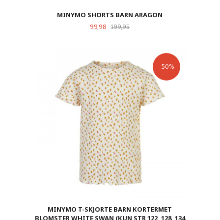
MINYMO SHORTS BARN ARAGON
Tilbud
Rabatt
99,98
199,95
-50%
MINYMO T-SKJORTE BARN KORTERMET
BLOMSTER WHITE SWAN (KUN STR 122, 128, 134