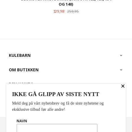
OG 140)
Tilbud
Rabatt
129,98
259,95
KULEBARN
OM BUTIKKEN
×
DIN KONTO
IKKE GÅ GLIPP AV SISTE NYTT
PARTNERE
Meld deg på vårt nyhetsbrev og få de siste nyhetene og
eksklusive tilbud før alle andre!
NAVN
Norwegian
Valuta
: NOK