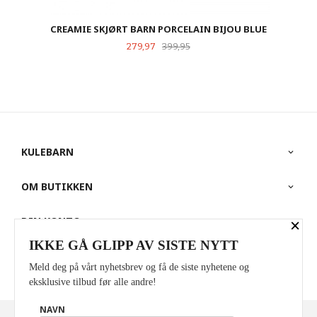
CREAMIE SKJØRT BARN PORCELAIN BIJOU BLUE
Tilbud
Rabatt
279,97
399,95
KULEBARN
OM BUTIKKEN
DIN KONTO
×
IKKE GÅ GLIPP AV SISTE NYTT
PARTNERE
Meld deg på vårt nyhetsbrev og få de siste nyhetene og
eksklusive tilbud før alle andre!
NAVN