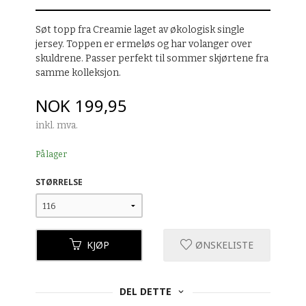
Søt topp fra Creamie laget av økologisk single
jersey. Toppen er ermeløs og har volanger over
skuldrene. Passer perfekt til sommer skjørtene fra
samme kolleksjon.
Pris
NOK
199,95
inkl. mva.
På lager
STØRRELSE
KJØP
ØNSKELISTE
DEL DETTE