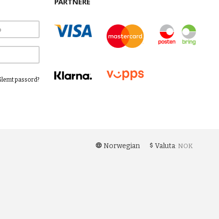
PARTNERE
Glemt passord?
Norwegian
Valuta
: NOK