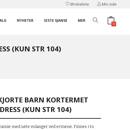
Ønskeliste
Min side
ALG
NYHETER
SISTE SJANSE
MER
0
SS (KUN STR 104)
SKJORTE BARN KORTERMET
DRESS (KUN STR 104)
reamie med søte volanger ved ermene. Finnes i to