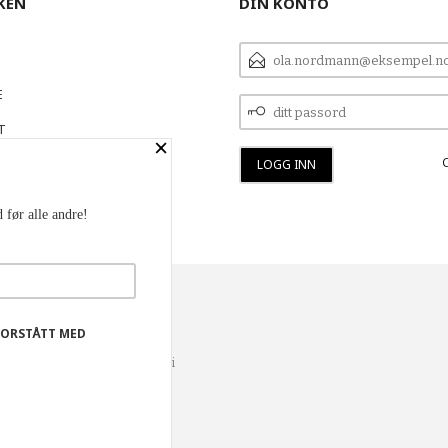
KEN
DIN KONTO
E-
POSTADRESSE
E
DITT
PASSORD
T
×
 OSS
 før alle andre!
YHETSBREV
FORSTÅTT MED
lse og vi kan yte deg bedre
er og huske hva du har puttet i
r dette.
Les mer
eller
endre