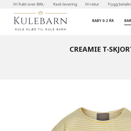
Gå
Fri frakt over 899,-
Rask levering
Fri retur
Trygg betali
Lukk
til
PRODUKTER
innholdet
BABY 0-2 ÅR
BAR
CREAMIE T-SKJOR