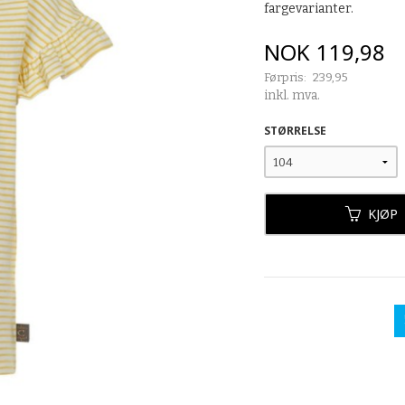
fargevarianter.
Tilbud
NOK
119,98
Førpris:
239,95
Rabatt
inkl. mva.
STØRRELSE
KJØP