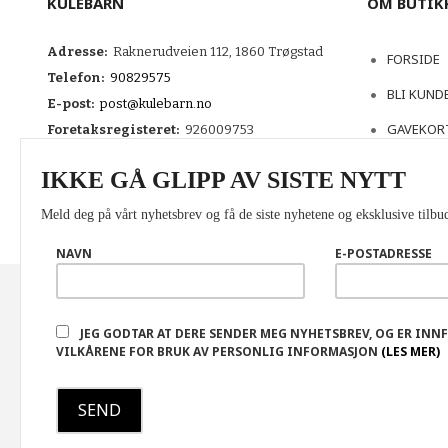
KULEBARN
OM BUTIK
Adresse:
Raknerudveien 112, 1860 Trøgstad
FORSIDE
Telefon:
90829575
BLI KUND
E-post:
post@kulebarn.no
GAVEKOR
Foretaksregisteret:
926009753
KONTAKT
IKKE GÅ GLIPP AV SISTE NYTT
Meld deg på vårt nyhetsbrev og få de siste nyhetene og eksklusive tilbud
NAVN
E-POSTADRESSE
FRAKT
KJØPSBETINGELSER
SIKKERHET OG PERSONVERN
N
JEG GODTAR AT DERE SENDER MEG NYHETSBREV, OG ER INN
Vår nettbutikk bruker cookies slik at du får en bedre kjøpsoppleve
VILKÅRENE FOR BRUK AV PERSONLIG INFORMASJON
(LES MER)
service. Vi bruker cookies hovedsaklig til å lagre innloggingsdetalj
handlekurven din. Fortsett å bruke siden som normalt om du godta
innstillinger for cookies.
Powered by
24Nettbutikk