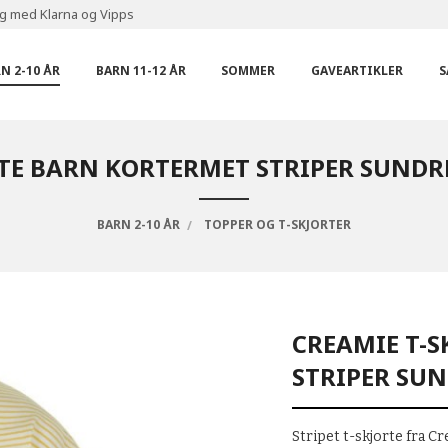
ng med Klarna og Vipps
N 2-10 ÅR
BARN 11-12 ÅR
SOMMER
GAVEARTIKLER
S
TE BARN KORTERMET STRIPER SUNDRE
BARN 2-10 ÅR
TOPPER OG T-SKJORTER
CREAMIE T-
STRIPER SUN
Stripet t-skjorte fra C