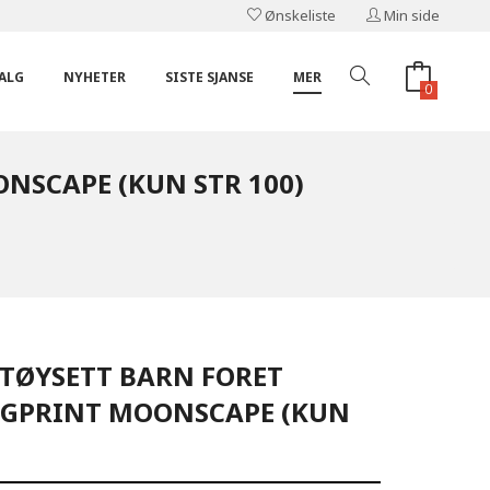
Ønskeliste
Min side
ALG
NYHETER
SISTE SJANSE
MER
0
NSCAPE (KUN STR 100)
NTØYSETT BARN FORET
GPRINT MOONSCAPE (KUN