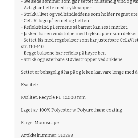
- Sveisede sømmer som gjør settet fullstendig vind og va
- Avtagbar hette med trykknapper
- Strikk i livet og ved håndleddene som holder regnet ute
- CeLaVi logo på ermet og hetten
- Refleksbånd på ermene så barnet kan ses i mørket.
- Jakken har en vindstolpe med trykknapper som dekker g
- Settet fås med regnbukser som har justerbare CeLaVi stri
str. 110-140.
- Begge buksene har refleks på høyre ben.
- Strikk og justerbare støvlestropper ved anklene.
Settet er behagelig å ha på og leken kan vare lenge med d
Kvalitet:
Kvalitet: Recycle PU 10.000 mm
Laget av: 100% Polyester w. Polyurethane coating
Farge: Moonscape
Artikkelnummer: 310298