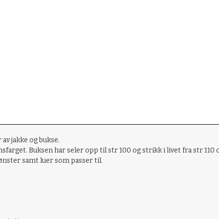
r av jakke og bukse.
farget. Buksen har seler opp til str 100 og strikk i livet fra str 110
ster samt luer som passer til.