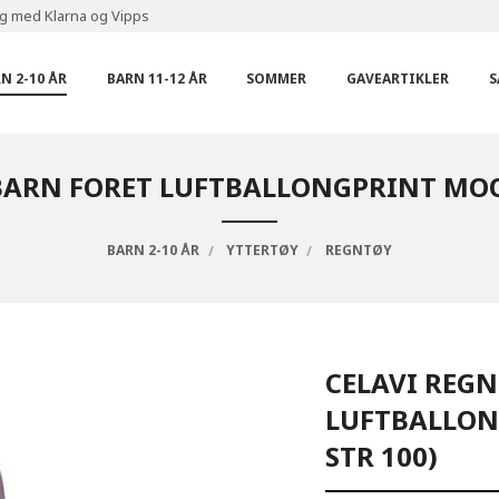
ng med Klarna og Vipps
N 2-10 ÅR
BARN 11-12 ÅR
SOMMER
GAVEARTIKLER
S
BARN FORET LUFTBALLONGPRINT MOO
BARN 2-10 ÅR
YTTERTØY
REGNTØY
CELAVI REG
LUFTBALLON
STR 100)