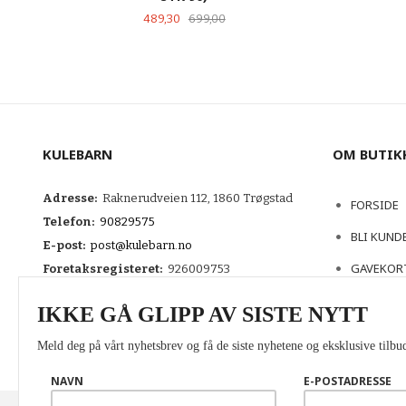
Tilbud
Rabatt
489,30
699,00
LES MER
KULEBARN
OM BUTIK
Adresse:
Raknerudveien 112, 1860 Trøgstad
FORSIDE
Telefon:
90829575
BLI KUND
E-post:
post@kulebarn.no
GAVEKOR
Foretaksregisteret:
926009753
KONTAKT
IKKE GÅ GLIPP AV SISTE NYTT
Meld deg på vårt nyhetsbrev og få de siste nyhetene og eksklusive tilbud
NAVN
E-POSTADRESSE