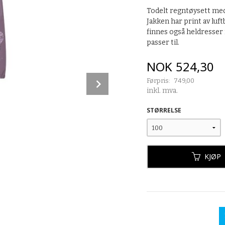
Todelt regntøysett med 
Jakken har print av luf
finnes også heldresse
passer til.
Tilbud
NOK
524,30
Next
Førpris:
749,00
Rabatt
inkl. mva.
STØRRELSE
KJØP