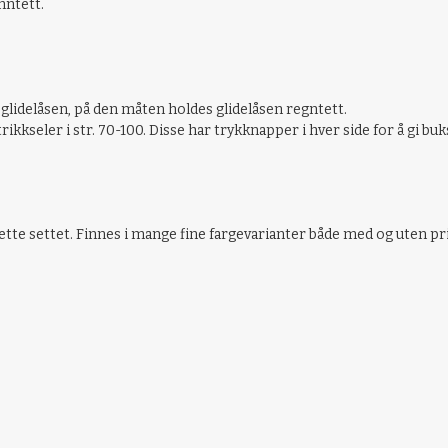
nntett.
lidelåsen, på den måten holdes glidelåsen regntett.
kkseler i str. 70-100. Disse har trykknapper i hver side for å gi bu
ette settet. Finnes i mange fine fargevarianter både med og uten pr