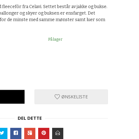
fleecefòr fra Celavi. Settet består av jakke og bukse.
tballonger og skyer og buksen er ensfarget. Det
r for de minste med samme mønster samt luer som
På lager
ØNSKELISTE
DEL DETTE