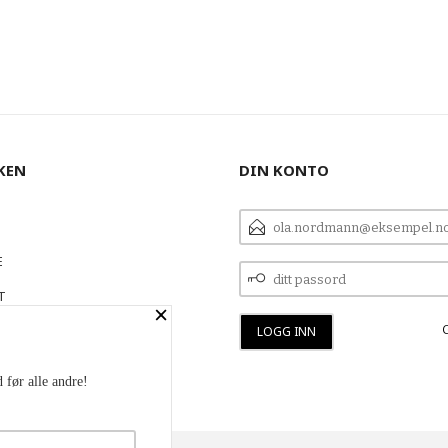
KEN
DIN KONTO
E-
POSTADRESSE
E
DITT
PASSORD
T
×
 OSS
 før alle andre!