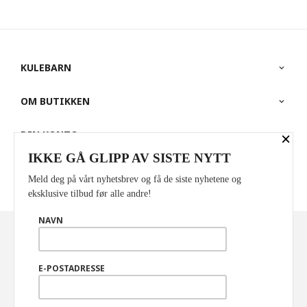
KULEBARN
OM BUTIKKEN
DIN KONTO
×
IKKE GÅ GLIPP AV SISTE NYTT
PARTNERE
Meld deg på vårt nyhetsbrev og få de siste nyhetene og
eksklusive tilbud før alle andre!
NAVN
Norwegian
Valuta
: NOK
FRAKT
KJØPSBETINGELSER
SIKKERHET OG PERSONVERN
E-POSTADRESSE
NYHETSBREV