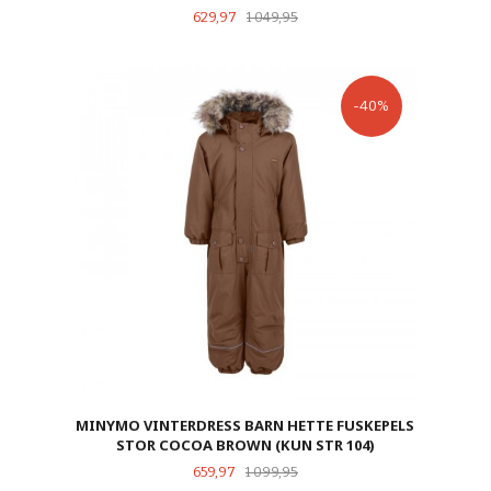
Tilbud
Rabatt
629,97
1 049,95
-40%
MINYMO VINTERDRESS BARN HETTE FUSKEPELS
STOR COCOA BROWN (KUN STR 104)
Tilbud
Rabatt
659,97
1 099,95