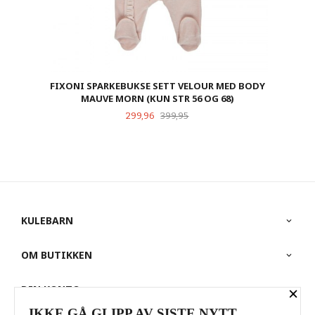
FIXONI SPARKEBUKSE SETT VELOUR MED BODY
MAUVE MORN (KUN STR 56 OG 68)
Tilbud
Rabatt
299,96
399,95
KULEBARN
OM BUTIKKEN
×
DIN KONTO
IKKE GÅ GLIPP AV SISTE NYTT