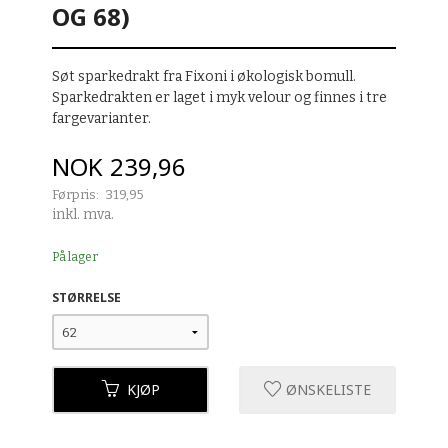
OG 68)
Søt sparkedrakt fra Fixoni i økologisk bomull.
Sparkedrakten er laget i myk velour og finnes i tre
fargevarianter.
Tilbud
NOK
239,96
Førpris:
319,95
Rabatt
inkl. mva.
På lager
STØRRELSE
KJØP
ØNSKELISTE