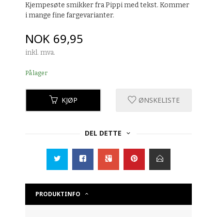
Kjempesøte smikker fra Pippi med tekst. Kommer
i mange fine fargevarianter.
Pris
NOK
69,95
inkl. mva.
På lager
KJØP
ØNSKELISTE
DEL DETTE
PRODUKTINFO