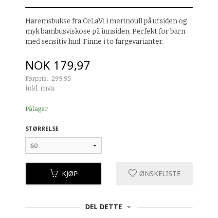
Haremsbukse fra CeLaVi i merinoull på utsiden og
myk bambusviskose på innsiden. Perfekt for barn
med sensitiv hud. Finne i to fargevarianter.
Tilbud
NOK
179,97
Førpris:
299,95
Rabatt
inkl. mva.
På lager
STØRRELSE
KJØP
ØNSKELISTE
DEL DETTE