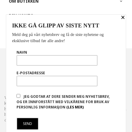
OM BUTIKKEN
DIN KONTO
×
IKKE GÅ GLIPP AV SISTE NYTT
PARTNERE
Meld deg på vårt nyhetsbrev og få de siste nyhetene og
eksklusive tilbud før alle andre!
NAVN
Norwegian
Valuta
: NOK
FRAKT
KJØPSBETINGELSER
SIKKERHET OG PERSONVERN
E-POSTADRESSE
NYHETSBREV
JEG GODTAR AT DERE SENDER MEG NYHETSBREV,
Vår nettbutikk bruker cookies slik at du får en bedre
OG ER INNFORSTÅTT MED VILKÅRENE FOR BRUK AV
kjøpsopplevelse og vi kan yte deg bedre service. Vi bruker cookies
PERSONLIG INFORMASJON
(LES MER)
hovedsaklig til å lagre innloggingsdetaljer og huske hva du har puttet i
handlekurven din. Fortsett å bruke siden som normalt om du godtar
dette.
Les mer
eller
endre innstillinger for cookies.
Powered by
24Nettbutikk