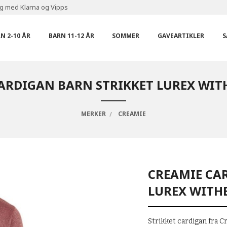
ng med Klarna og Vipps
N 2-10 ÅR
BARN 11-12 ÅR
SOMMER
GAVEARTIKLER
S
ARDIGAN BARN STRIKKET LUREX WIT
MERKER
CREAMIE
CREAMIE CA
LUREX WITH
Strikket cardigan fra C