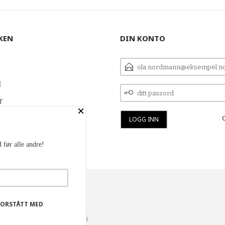
KEN
DIN KONTO
E-
POSTADRESSE
E
DITT
PASSORD
T
×
 OSS
 før alle andre!
YHETSBREV
FORSTÅTT MED
lse og vi kan yte deg bedre
er og huske hva du har puttet i