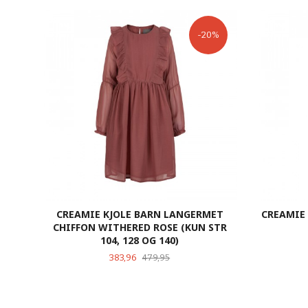
-20%
CREAMIE KJOLE BARN LANGERMET
CREAMIE 
CHIFFON WITHERED ROSE (KUN STR
104, 128 OG 140)
Tilbud
Rabatt
383,96
479,95
LES MER