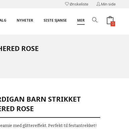
Ønskeliste
Min side
ALG
NYHETER
SISTE SJANSE
MER
0
HERED ROSE
RDIGAN BARN STRIKKET
ERED ROSE
reamie med glittereffekt. Perfekt til festantrekket!