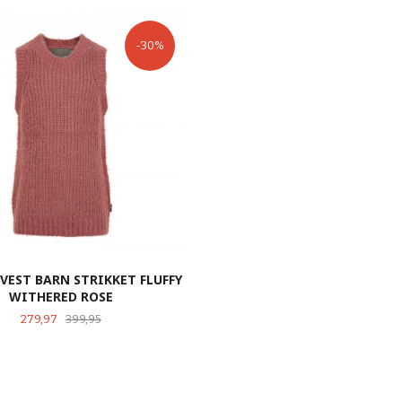
-30%
VEST BARN STRIKKET FLUFFY
WITHERED ROSE
Tilbud
Rabatt
279,97
399,95
LES MER