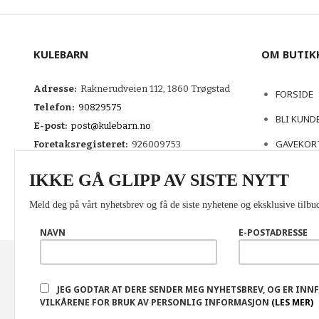
KULEBARN
OM BUTIK
Adresse:
Raknerudveien 112, 1860 Trøgstad
FORSIDE
Telefon:
90829575
BLI KUND
E-post:
post@kulebarn.no
GAVEKOR
Foretaksregisteret:
926009753
KONTAKT
IKKE GÅ GLIPP AV SISTE NYTT
Meld deg på vårt nyhetsbrev og få de siste nyhetene og eksklusive tilbud
NAVN
E-POSTADRESSE
FRAKT
KJØPSBETINGELSER
SIKKERHET OG PERSONVERN
N
JEG GODTAR AT DERE SENDER MEG NYHETSBREV, OG ER INN
Vår nettbutikk bruker cookies slik at du får en bedre kjøpsoppleve
VILKÅRENE FOR BRUK AV PERSONLIG INFORMASJON
(LES MER)
service. Vi bruker cookies hovedsaklig til å lagre innloggingsdetalj