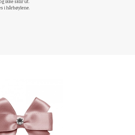
og ikke sklir ut.
es i hårbøylene.