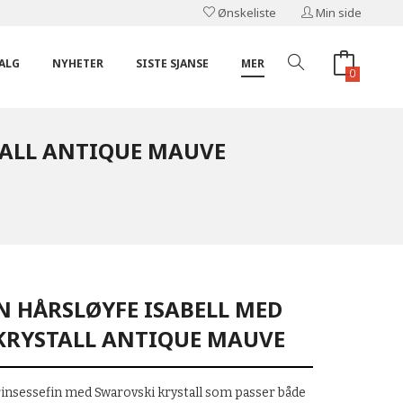
Ønskeliste
Min side
ALG
NYHETER
SISTE SJANSE
MER
0
TALL ANTIQUE MAUVE
N HÅRSLØYFE ISABELL MED
KRYSTALL ANTIQUE MAUVE
Prinsessefin med Swarovski krystall som passer både