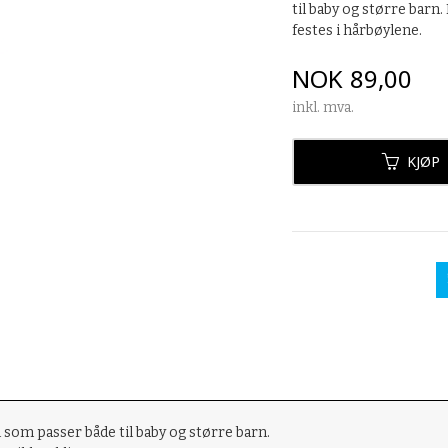
til baby og større barn.
festes i hårbøylene.
Pris
NOK
89,00
inkl. mva.
KJØP
 som passer både til baby og større barn.