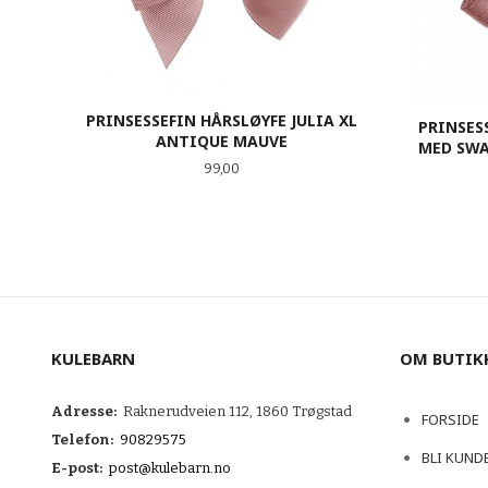
PRINSESSEFIN HÅRSLØYFE JULIA XL
PRINSES
ANTIQUE MAUVE
MED SWA
Pris
99,00
KJØP
KULEBARN
OM BUTIK
Adresse:
Raknerudveien 112, 1860 Trøgstad
FORSIDE
Telefon:
90829575
BLI KUND
E-post:
post@kulebarn.no