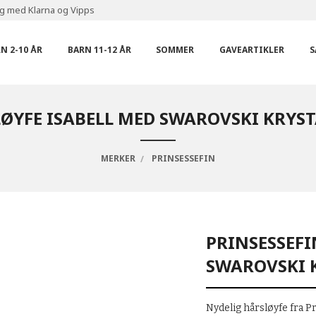
ng med Klarna og Vipps
N 2-10 ÅR
BARN 11-12 ÅR
SOMMER
GAVEARTIKLER
S
LØYFE ISABELL MED SWAROVSKI KRYS
MERKER
PRINSESSEFIN
PRINSESSEFI
SWAROVSKI 
Nydelig hårsløyfe fra 