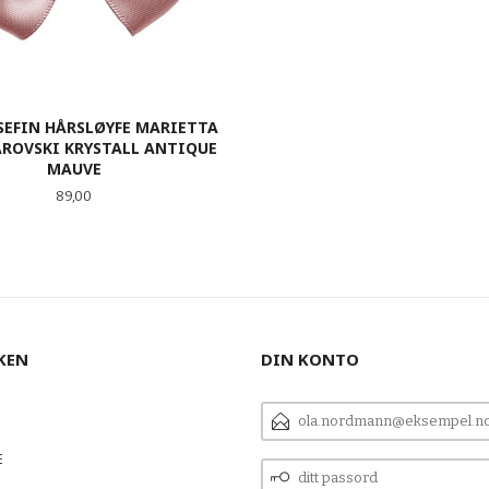
SEFIN HÅRSLØYFE MARIETTA
ROVSKI KRYSTALL ANTIQUE
MAUVE
Pris
89,00
KJØP
KEN
DIN KONTO
E-
POSTADRESSE
E
DITT
PASSORD