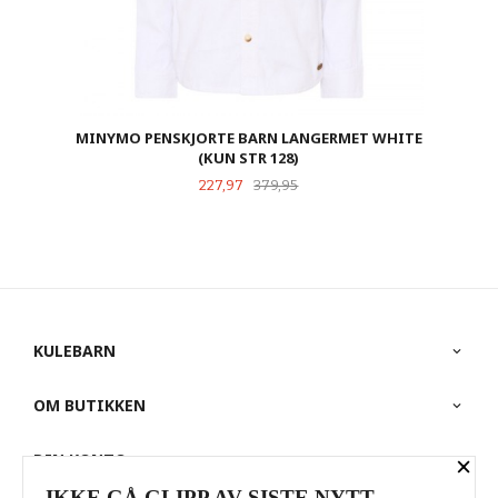
MINYMO PENSKJORTE BARN LANGERMET WHITE
(KUN STR 128)
Tilbud
Rabatt
227,97
379,95
KULEBARN
OM BUTIKKEN
DIN KONTO
×
IKKE GÅ GLIPP AV SISTE NYTT