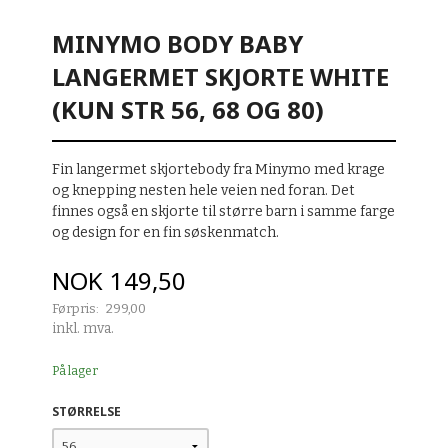
MINYMO BODY BABY
LANGERMET SKJORTE WHITE
(KUN STR 56, 68 OG 80)
Fin langermet skjortebody fra Minymo med krage
og knepping nesten hele veien ned foran. Det
finnes også en skjorte til større barn i samme farge
og design for en fin søskenmatch.
Tilbud
NOK
149,50
Førpris:
299,00
Rabatt
inkl. mva.
På lager
STØRRELSE