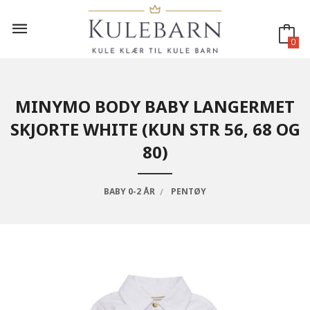
Gå
til
innholdet
0
MINYMO BODY BABY LANGERMET
SKJORTE WHITE (KUN STR 56, 68 OG
80)
BABY 0-2 ÅR
PENTØY